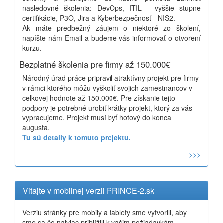
nasledovné školenia: DevOps, ITIL - vyššie stupne
certifikácie, P3O, Jira a Kyberbezpečnosť - NIS2.
Ak máte predbežný záujem o niektoré zo školení,
napíšte nám Email a budeme vás informovať o otvorení
kurzu.
Bezplatné školenia pre firmy až 150.000€
Národný úrad práce pripravil atraktívny projekt pre firmy
v rámci ktorého môžu vyškoliť svojich zamestnancov v
celkovej hodnote až 150.000€. Pre získanie tejto
podpory je potrebné urobiť krátky projekt, ktorý za vás
vypracujeme. Projekt musí byť hotový do konca
augusta.
Tu sú detaily k tomuto projektu.
>>>
Vitajte v mobilnej verzii PRINCE-2.sk
Verziu stránky pre mobily a tablety sme vytvorili, aby
sme sa čo najviac priblížili k vašim požiadavkám.