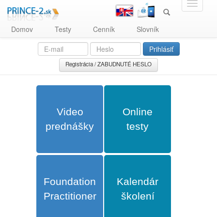
Domov
Testy
Cenník
Slovník
Registrácia / ZABUDNUTÉ HESLO
Video
Online
prednášky
testy
Foundation
Kalendár
Practitioner
školení