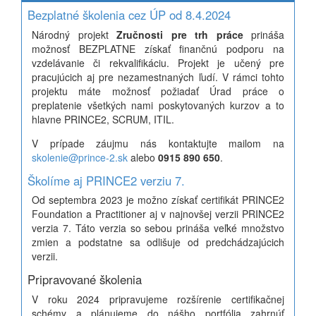
Bezplatné školenia cez ÚP od 8.4.2024
Národný projekt
Zručnosti pre trh práce
prináša
možnosť BEZPLATNE získať finančnú podporu na
vzdelávanie či rekvalifikáciu. Projekt je učený pre
pracujúcich aj pre nezamestnaných ľudí. V rámci tohto
projektu máte možnosť požiadať Úrad práce o
preplatenie všetkých nami poskytovaných kurzov a to
hlavne PRINCE2, SCRUM, ITIL.
V prípade záujmu nás kontaktujte mailom na
skolenie@prince-2.sk
alebo
0915 890 650
.
Školíme aj PRINCE2 verziu 7.
Od septembra 2023 je možno získať certifikát PRINCE2
Foundation a Practitioner aj v najnovšej verzii PRINCE2
verzia 7. Táto verzia so sebou prináša veľké množstvo
zmien a podstatne sa odlišuje od predchádzajúcich
verzii.
Pripravované školenia
V roku 2024 pripravujeme rozšírenie certifikačnej
schémy a plánujeme do nášho portfólia zahrnúť