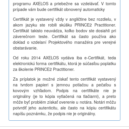
programu AXELOS a priebežne sa vzdelávať. V tomto
prípade vám bude certifikát obnovený automaticky
Certifikát je vystavený vždy v angličtine bez rozdielu, v
akom jazyku ste robili skúšku PRINCE2 Practitioner.
Certifikát takisto neuvádza, koľko bodov ste dosiahli pri
záverečnom teste. Certifikát sa často používa ako
doklad o vzdelaní Projektového manažéra pre verejné
obstarávanie.
Od roku 2014 AXELOS vydáva iba e-Certifikát, teda
elektronickú forma certifikátu, ktorá je súčasťou poplatku
za školenie PRINCE2 Practitioner.
Za príplatok je možné získať tento certifikát vystavený
na tvrdom papieri s jemnou potlačou a pečaťou s
kovovým vzhľadom. Podpis na certifikáte nie je
originálny (je to kópia vytlačená na tlačiarni), a preto
môže byť problém získať overenie u notára. Notári môžu
potvrdiť jeho autenticitu, ale často na kópiu certifikátu
napíšu poznámku, že podpis nie je originálny.