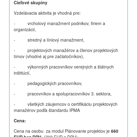
Cieľové skupiny
Vzdelávacia aktivita je vhodná pre:
- vrcholový manažment podnikov, firiem a
organizácií,
- stredný a líniový manažment,
- projektových manažérov a členov projektových
tímov (vhodné aj pre začiatočníkov),
- výkonných pracovníkov verejných a štátnych
inštitúcií,
- pedagogických pracovníkov,
- pracovníkov a spolupracovníkov 3. sektora,
- všetkých záujemcov o certifikáciu projektových
manažérov podľa štandardu IPMA
Cena:
Cena na osobu za modul Plánovanie projektov je
660
EUR bez DPH,
(792 EUR s DPH)