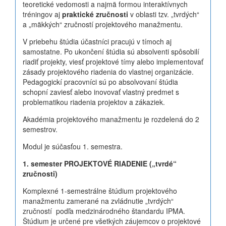
teoretické vedomosti a najmä formou interaktívnych
tréningov aj
praktické zručnosti
v oblasti tzv. „tvrdých“
a „mäkkých“ zručností projektového manažmentu.
V priebehu štúdia účastníci pracujú v tímoch aj
samostatne. Po ukončení štúdia sú absolventi spôsobilí
riadiť projekty, viesť projektové tímy alebo implementovať
zásady projektového riadenia do vlastnej organizácie.
Pedagogickí pracovníci sú po absolvovaní štúdia
schopní zaviesť alebo inovovať vlastný predmet s
problematikou riadenia projektov a zákaziek.
Akadémia projektového manažmentu je rozdelená do 2
semestrov.
Modul je súčasťou 1. semestra.
1. semester
PROJEKTOVÉ RIADENIE („tvrdé“
zručnosti)
Komplexné 1-semestrálne štúdium projektového
manažmentu zamerané na zvládnutie „tvrdých“
zručností podľa medzinárodného štandardu IPMA.
Štúdium je určené pre všetkých záujemcov o projektové