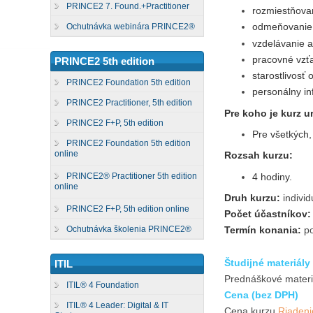
PRINCE2 7. Found.+Practitioner
rozmiestňovan
odmeňovanie
Ochutnávka webinára PRINCE2®
vzdelávanie a
pracovné vzť
PRINCE2 5th edition
starostlivosť 
PRINCE2 Foundation 5th edition
personálny i
PRINCE2 Practitioner, 5th edition
Pre koho je kurz u
PRINCE2 F+P, 5th edition
Pre všetkých,
PRINCE2 Foundation 5th edition
online
Rozsah kurzu:
4 hodiny.
PRINCE2® Practitioner 5th edition
online
Druh kurzu:
indivi
PRINCE2 F+P, 5th edition online
Počet účastníkov:
Ochutnávka školenia PRINCE2®
Termín konania:
po
Študijné materiály
ITIL
Prednáškové materi
ITIL® 4 Foundation
Cena (bez DPH)
ITIL® 4 Leader: Digital & IT
Cena kurzu
Riadeni