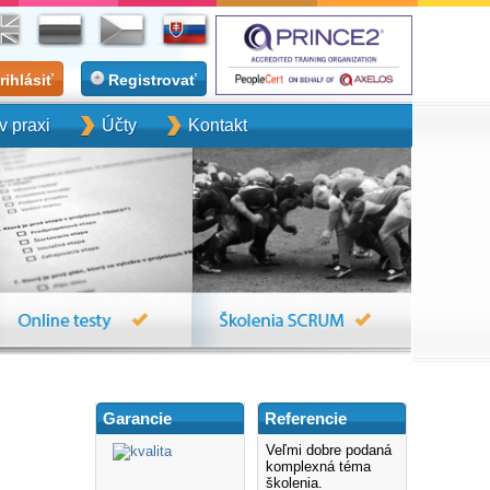
rihlásiť
Registrovať
 praxi
Účty
Kontakt
Garancie
Referencie
Veľmi dobre podaná
komplexná téma
školenia.