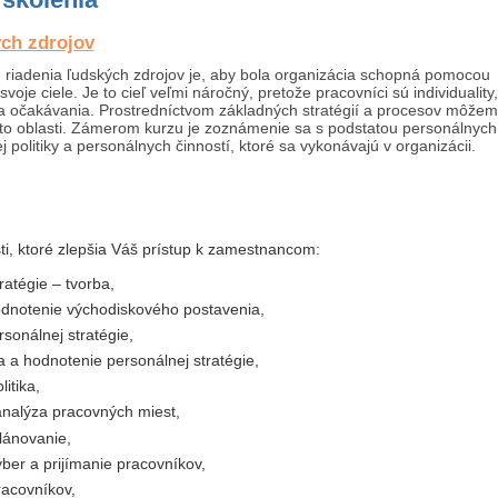
ch zdrojov
riadenia ľudských zdrojov je, aby bola organizácia schopná pomocou
voje ciele. Je to cieľ veľmi náročný, pretože pracovníci sú individuality,
a očakávania. Prostredníctvom základných stratégií a procesov môže
jto oblasti. Zámerom kurzu je zoznámenie sa s podstatou personálnych
ej politiky a personálnych činností, ktoré sa vykonávajú v organizácii.
ti, ktoré zlepšia Váš prístup k zamestnancom:
ratégie – tvorba,
odnotenie východiskového postavenia,
rsonálnej stratégie,
 a hodnotenie personálnej stratégie,
itika,
analýza pracovných miest,
lánovanie,
ýber a prijímanie pracovníkov,
racovníkov,