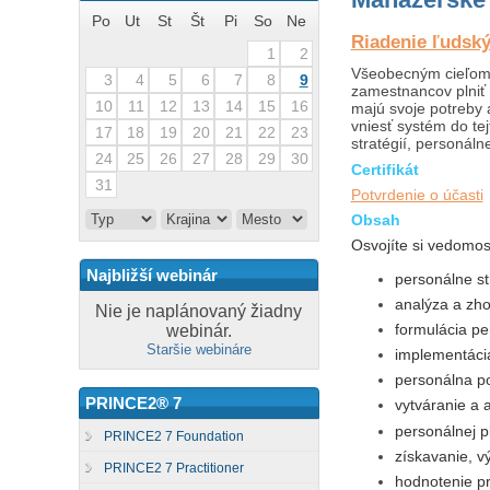
Po
Ut
St
Št
Pi
So
Ne
Riadenie ľudský
1
2
Všeobecným cieľom 
3
4
5
6
7
8
9
zamestnancov plniť s
10
11
12
13
14
15
16
majú svoje potreby 
vniesť systém do te
17
18
19
20
21
22
23
stratégií, personáln
24
25
26
27
28
29
30
Certifikát
31
Potvrdenie o účasti
Obsah
Osvojíte si vedomos
Najbližší webinár
personálne st
analýza a zh
Nie je naplánovaný žiadny
formulácia pe
webinár.
Staršie webináre
implementácia
personálna pol
PRINCE2® 7
vytváranie a 
personálnej p
PRINCE2 7 Foundation
získavanie, v
PRINCE2 7 Practitioner
hodnotenie p