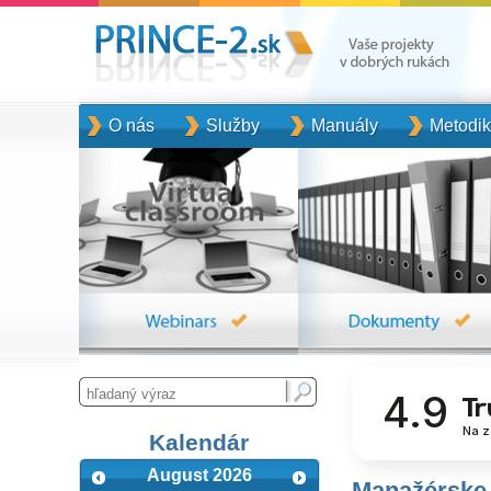
O nás
Služby
Manuály
Metodi
4.9
Na z
Kalendár
August 2026
Manažérske 