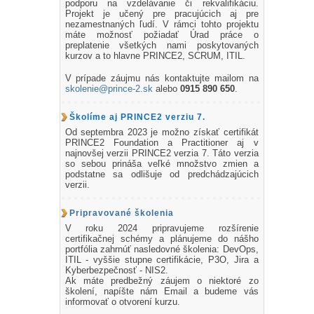
podporu na vzdelávanie či rekvalifikáciu.
Projekt je učený pre pracujúcich aj pre
nezamestnaných ľudí. V rámci tohto projektu
máte možnosť požiadať Úrad práce o
preplatenie všetkých nami poskytovaných
kurzov a to hlavne PRINCE2, SCRUM, ITIL.
V prípade záujmu nás kontaktujte mailom na
skolenie@prince-2.sk
alebo
0915 890 650
.
Školíme aj PRINCE2 verziu 7.
Od septembra 2023 je možno získať certifikát
PRINCE2 Foundation a Practitioner aj v
najnovšej verzii PRINCE2 verzia 7. Táto verzia
so sebou prináša veľké množstvo zmien a
podstatne sa odlišuje od predchádzajúcich
verzii.
Pripravované školenia
V roku 2024 pripravujeme rozšírenie
certifikačnej schémy a plánujeme do nášho
portfólia zahrnúť nasledovné školenia: DevOps,
ITIL - vyššie stupne certifikácie, P3O, Jira a
Kyberbezpečnosť - NIS2.
Ak máte predbežný záujem o niektoré zo
školení, napíšte nám Email a budeme vás
informovať o otvorení kurzu.