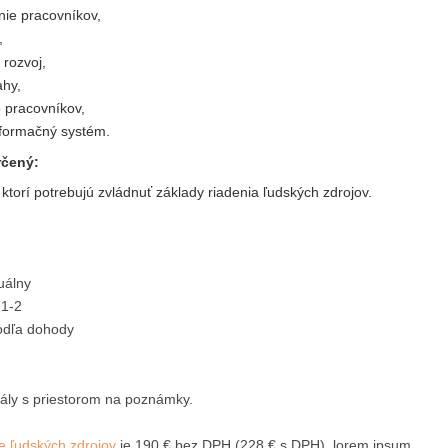
ie pracovníkov,
,
 rozvoj,
ahy,
o pracovníkov,
nformačný systém.
rčený:
 ktorí potrebujú zvládnuť základy riadenia ľudských zdrojov.
duálny
1-2
dľa dohody
ály s priestorom na poznámky.
e ľudských zdrojov
je 190 € bez DPH (228 € s DPH). lorem ipsum