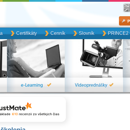
P
ka
Certifikáty
Cenník
Slovník
PRINCE2 v
áklade
610
recenzií
zo všetkých čias
školenia