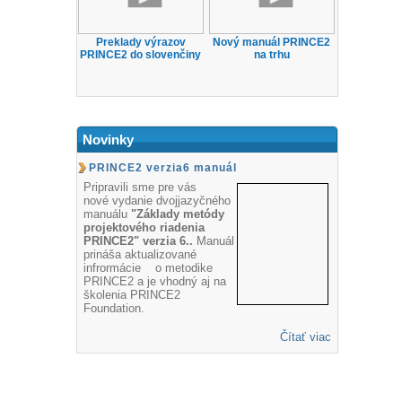
Preklady výrazov
Nový manuál PRINCE2
PRINCE2 do slovenčiny
na trhu
Novinky
PRINCE2 verzia6 manuál
Pripravili sme pre vás
nové vydanie dvojjazyčného
manuálu
"Základy metódy
projektového riadenia
PRINCE2" verzia 6..
Manuál
prináša aktualizované
infrormácie o metodike
PRINCE2 a je vhodný aj na
školenia PRINCE2
Foundation.
Čítať viac