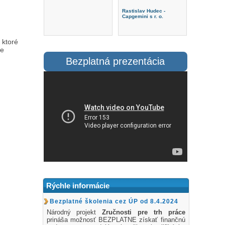
Rastislav Hudec -
Capgemini s r. o.
 ktoré
me
Bezplatná prezentácia
Rýchle informácie
Bezplatné školenia cez ÚP od 8.4.2024
Národný projekt
Zručnosti pre trh práce
prináša možnosť BEZPLATNE získať finančnú