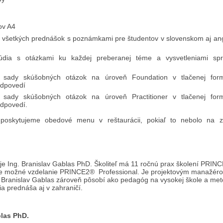
ov A4
e všetkých prednášok s poznámkami pre študentov v slovenskom aj an
túdia s otázkami ku každej preberanej téme a vysvetleniami sp
 sady skúšobných otázok na úroveň Foundation v tlačenej for
odpovedí
 sady skúšobných otázok na úroveň Practitioner v tlačenej for
odpovedí.
poskytujeme obedové menu v reštaurácii, pokiaľ to nebolo na z
je Ing. Branislav Gablas PhD. Školiteľ má 11 ročnú prax školení PRI
ie možné vzdelanie PRINCE2® Professional. Je projektovým manažér
. Branislav Gablas zároveň pôsobí ako pedagóg na vysokej škole a met
a prednáša aj v zahraničí.
blas PhD.