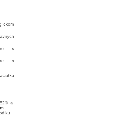
glickom
rávnych
me - s
me - s
ačiatku
NCE2® a
om
odiku