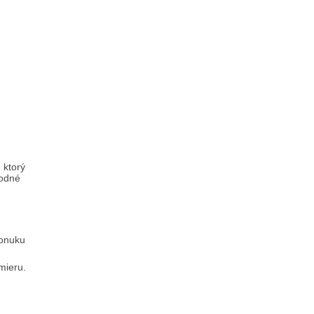
 ktorý
hodné
ponuku
mieru.