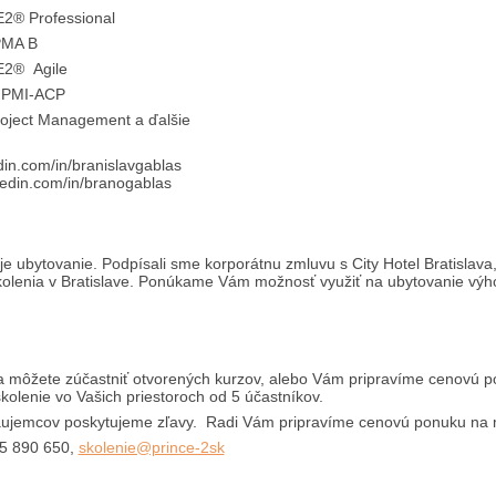
Professional
MA B
 Agile
MI-ACP
ect Management a ďalšie
din.com/in/branislavgablas
kedin.com/in/branogablas
je ubytovanie. Podpísali sme korporátnu zmluvu s City Hotel Bratislava,
kolenia v Bratislave. Ponúkame Vám možnosť využiť na ubytovanie vý
a môžete zúčastniť otvorených kurzov, alebo Vám pripravíme cenovú 
kolenie vo Vašich priestoroch od 5 účastníkov.
áujemcov poskytujeme zľavy. Radi Vám pripravíme cenovú ponuku na 
15 890 650,
skolenie@prince-2sk