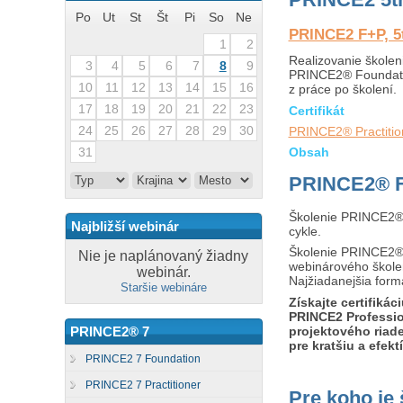
Po
Ut
St
Št
Pi
So
Ne
PRINCE2 F+P, 5t
1
2
Realizovanie školen
3
4
5
6
7
8
9
PRINCE2® Foundatio
10
11
12
13
14
15
16
z práce po školení.
17
18
19
20
21
22
23
Certifikát
24
25
26
27
28
29
30
PRINCE2® Practitio
Obsah
31
PRINCE2® Fo
Školenie PRINCE2® F
Najbližší webinár
cykle.
Školenie PRINCE2® 
Nie je naplánovaný žiadny
webinárového školen
webinár.
Najžiadanejšia form
Staršie webináre
Získajte certifikác
PRINCE2 Professio
projektového riad
PRINCE2® 7
pre kratšiu a efekt
PRINCE2 7 Foundation
PRINCE2 7 Practitioner
Pre koho je 