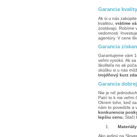
Garancia kvalit
Ak si u nás zakúpit
kvalitou,
vrátime
vá
zostávajú. Robíme vš
vedomosti. Investuj
agentúry. V cene šk
Garancia získani
Garantujeme vám 1
veľmi vysokú. Ak sa
školiteľa no ak poč
skúšku si u nás mô
trojdňový kurz zd
Garancia dobrej
Nie je nič jednoduc
Patrí to k nie veľm
Okrem toho, keď sa 
nám to povedzte a 
konkurencia posky
lepšiu cenu.
Stačí 
Materiály
Ako jediný na Slov