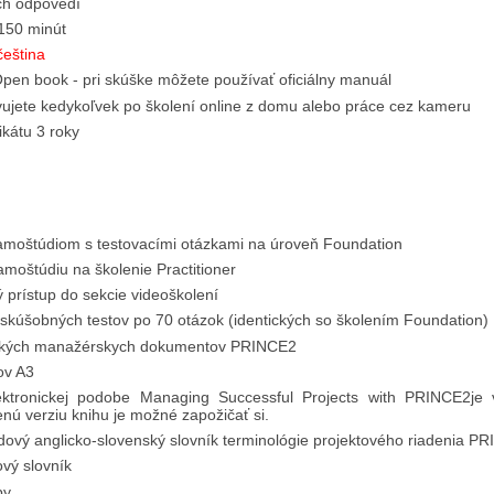
h odpovedí
150 minút
čeština
pen book - pri skúške môžete používať oficiálny manuál
ujete kedykoľvek po školení online z domu alebo práce cez kameru
fikátu 3 roky
amoštúdiom s testovacími otázkami na úroveň Foundation
samoštúdiu na školenie Practitioner
prístup do sekcie videoškolení
kúšobných testov po 70 otázok (identických so školením Foundation)
etkých manažérskych dokumentov PRINCE2
ov A3
ktronickej podobe Managing Successful Projects with PRINCE2je
čenú verziu knihu je možné zapožičať si.
adový anglicko-slovenský slovník terminológie projektového riadenia P
ový slovník
by