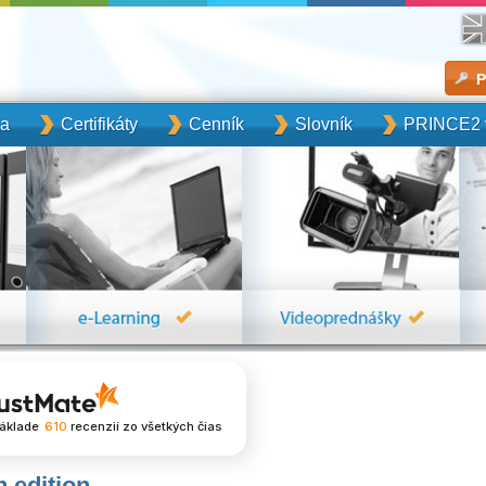
P
ka
Certifikáty
Cenník
Slovník
PRINCE2 v
áklade
610
recenzií
zo všetkých čias
 edition