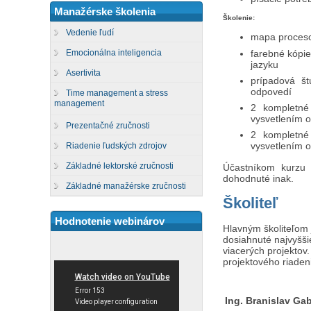
Manažérske školenia
Školenie:
Vedenie ľudí
mapa proces
farebné kópi
Emocionálna inteligencia
jazyku
Asertivita
prípadová š
odpovedí
Time management a stress
management
2 kompletné
vysvetlením 
Prezentačné zručnosti
2 kompletné
vysvetlením 
Riadenie ľudských zdrojov
Základné lektorské zručnosti
Účastníkom kurzu 
dohodnuté inak.
Základné manažérske zručnosti
Školiteľ
Hodnotenie webinárov
Hlavným školiteľom 
dosiahnuté najvyšš
viacerých projektov
projektového riadeni
Ing. Branislav Ga