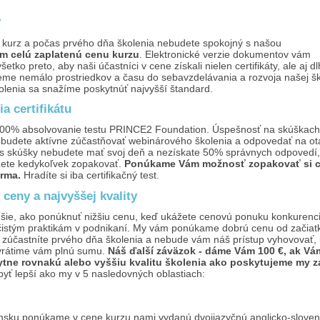
y
e kurz a počas prvého dňa školenia nebudete spokojný s našou
m celú zaplatenú cenu kurzu
. Elektronické verzie dokumentov vám
etko preto, aby naši účastníci v cene získali nielen certifikáty, ale aj 
eme nemálo prostriedkov a času do sebavzdelávania a rozvoja našej šk
olenia sa snažíme poskytnúť najvyšší štandard.
a certifikátu
00% absolvovanie testu PRINCE2 Foundation. Úspešnosť na skúška
 budete aktívne zúčastňovať webinárového školenia a odpovedať na ot
as skúšky nebudete mať svoj deň a nezískate 50% správnych odpovedí,
žete kedykoľvek zopakovať.
Ponúkame Vám možnosť zopakovať si c
arma.
Hradíte si iba certifikačný test.
 ceny a najvyššej kvality
hšie, ako ponúknuť nižšiu cenu, keď ukážete cenovú ponuku konkurenci
i čistým praktikám v podnikaní. My vám ponúkame dobrú cenu od začiat
zúčastníte prvého dňa školenia a nebude vám náš prístup vyhovovať,
vrátime vám plnú sumu.
Náš ďalší záväzok - dáme Vám 100 €, ak Vá
tne rovnakú alebo vyššiu kvalitu školenia ako poskytujeme my z
byť lepší ako my v 5 nasledovných oblastiach:
ensku ponúkame v cene kurzu nami vydanú dvojjazyčnú anglicko-slove