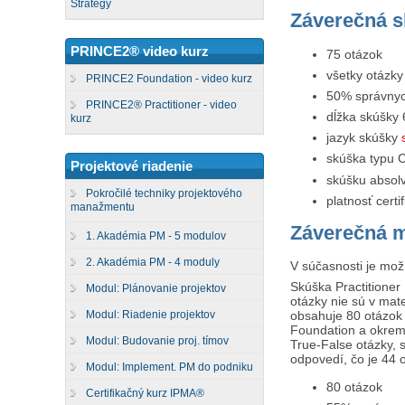
Strategy
Záverečná 
PRINCE2® video kurz
75 otázok
všetky otázky
PRINCE2 Foundation - video kurz
50% správnyc
PRINCE2® Practitioner - video
dĺžka skúšky 
kurz
jazyk skúšky
skúška typu C
Projektové riadenie
skúšku absolv
Pokročilé techniky projektového
platnosť certi
manažmentu
Záverečná 
1. Akadémia PM - 5 modulov
2. Akadémia PM - 4 moduly
V súčasnosti je mož
Skúška Practitioner
Modul: Plánovanie projektov
otázky nie sú v mat
Modul: Riadenie projektov
obsahuje 80 otázok 
Foundation a okrem 
Modul: Budovanie proj. tímov
True-False otázky, 
odpovedí, čo je 44 
Modul: Implement. PM do podniku
80 otázok
Certifikačný kurz IPMA®