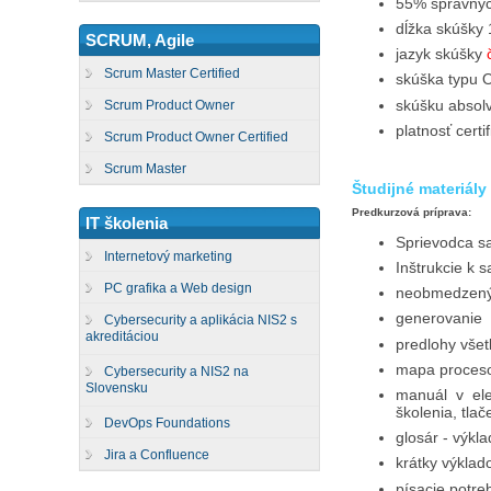
55% správnyc
dĺžka skúšky 
SCRUM, Agile
jazyk skúšky
Scrum Master Certified
skúška typu O
skúšku absolv
Scrum Product Owner
platnosť certi
Scrum Product Owner Certified
Scrum Master
Študijné materiály
Predkurzová príprava:
IT školenia
Sprievodca s
Internetový marketing
Inštrukcie k 
PC grafika a Web design
neobmedzený 
generovanie s
Cybersecurity a aplikácia NIS2 s
akreditáciou
predlohy vš
mapa proces
Cybersecurity a NIS2 na
Slovensku
manuál v ele
školenia, tla
DevOps Foundations
glosár - výkl
Jira a Confluence
krátky výklad
písacie potre