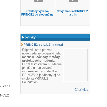
Preklady výrazov
Nový manuál PRINCE2
PRINCE2 do slovenčiny
na trhu
Novinky
PRINCE2 verzia6 manuál
Pripravili sme pre vás
nové vydanie dvojjazyčného
manuálu
"Základy metódy
projektového riadenia
PRINCE2" verzia 6..
Manuál
prináša aktualizované
infrormácie o metodike
PRINCE2 a je vhodný aj na
školenia PRINCE2
Foundation.
 v cene
Čítať viac
RINCE2