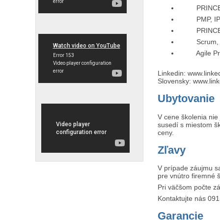
PRINCE2® 
PMP, IP
PRINCE2®
Scrum, P
Agile Proj
Linkedin: www.linke
Slovensky: www.lin
Ubytovanie
V cene školenia nie 
susedí s miestom š
ceny.
Zľavy
V prípade záujmu s
pre vnútro firemné š
Pri väčšom počte z
Kontaktujte nás 09
Garancie