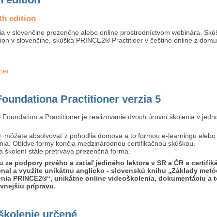
h edition
ia v slovenčine prezenčne alebo online prostredníctvom webinára. Skú
n v slovenčine, skúška PRINCE2® Practitioer v češtine online z domu
ner
undationa Practitioner verzia 5
oundation a Practitioner je realizovanie dvoch úrovní školenia v jed
môžete absolvovať z pohodlia domova a to formou e-learningu alebo
ia. Obidve formy končia medzinárodnou certifikačnou skúškou.
a školení stále pretrváva prezenčná forma.
iu za podpory prvého a zatiaľ jediného lektora v SR a ČR s certifi
nal a využite unikátnu anglicko - slovenskú knihu „Základy met
enia PRINCE2®“, unikátne online videoškolenia, dokumentáciu a t
ívnejšiu prípravu.
školenie určené