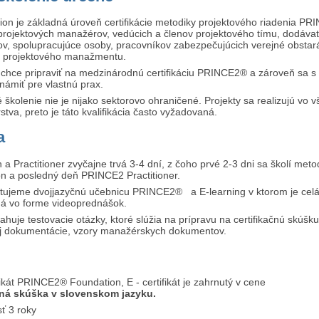
n je základná úroveň certifikácie metodiky projektového riadenia PR
projektových manažérov, vedúcich a členov projektového tímu, dodávat
ov, spolupracujúce osoby, pracovníkov zabezpečujúcich verejné obstar
ov projektového manažmentu.
chce pripraviť na medzinárodnú certifikáciu PRINCE2® a zároveň sa s 
ámiť pre vlastnú prax.
školenie nie je nijako sektorovo ohraničené. Projekty sa realizujú vo v
tva, preto je táto kvalifikácia často vyžadovaná.
a
a Practitioner zvyčajne trvá 3-4 dní, z čoho prvé 2-3 dni sa školí meto
 a posledný deň PRINCE2 Practitioner.
tujeme dvojjazyčnú učebnicu PRINCE2® a E-learning v ktorom je cel
á vo forme videoprednášok.
ahuje testovacie otázky, ktoré slúžia na prípravu na certifikačnú skúšku
 dokumentácie, vzory manažérskych dokumentov.
ikát PRINCE2® Foundation, E - certifikát je zahrnutý v cene
čná skúška v slovenskom jazyku.
sť 3 roky