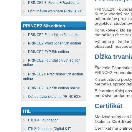
PRINCE2 7. Found.+Practitioner
PRINCE2® Foundatio
Ochutnávka webinára PRINCE2®
Kurz je vhodný pro 
odberateľov projekt
projektov, študent
PRINCE2 5th edition
Komukoľvek, kto sa 
metodikou chce zozn
PRINCE2 Foundation 5th edition
Výhodou je, že dané 
PRINCE2 Practitioner, 5th edition
oblastiach hospodárs
PRINCE2 F+P, 5th edition
Dĺžka trvani
PRINCE2 Foundation 5th edition
online
Školenie Foundation 
PRINCE2 Foundation
PRINCE2® Practitioner 5th edition
online
K samuštúdiu posky
metodika spracovan
PRINCE2 F+P, 5th edition online
E-learning ďalej obs
množstvo podpornej
Ochutnávka školenia PRINCE2®
Certifikát
ITIL
Medzinárodný certif
ITIL® 4 Foundation
školenia.
Certifika
Certifikát má platno
ITIL® 4 Leader: Digital & IT