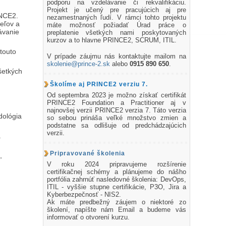
podporu na vzdelávanie či rekvalifikáciu.
Projekt je učený pre pracujúcich aj pre
INCE2.
nezamestnaných ľudí. V rámci tohto projektu
eľov a
máte možnosť požiadať Úrad práce o
ávanie
preplatenie všetkých nami poskytovaných
kurzov a to hlavne PRINCE2, SCRUM, ITIL.
touto
V prípade záujmu nás kontaktujte mailom na
skolenie@prince-2.sk
alebo
0915 890 650
.
šetkých
Školíme aj PRINCE2 verziu 7.
Od septembra 2023 je možno získať certifikát
PRINCE2 Foundation a Practitioner aj v
najnovšej verzii PRINCE2 verzia 7. Táto verzia
dológia
so sebou prináša veľké množstvo zmien a
podstatne sa odlišuje od predchádzajúcich
verzii.
á
Pripravované školenia
,
V roku 2024 pripravujeme rozšírenie
certifikačnej schémy a plánujeme do nášho
portfólia zahrnúť nasledovné školenia: DevOps,
ITIL - vyššie stupne certifikácie, P3O, Jira a
Kyberbezpečnosť - NIS2.
Ak máte predbežný záujem o niektoré zo
školení, napíšte nám Email a budeme vás
informovať o otvorení kurzu.