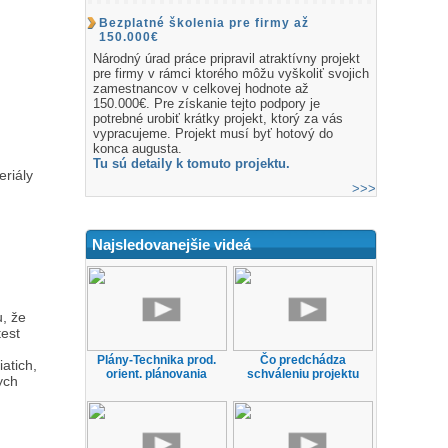
Bezplatné školenia pre firmy až
150.000€
Národný úrad práce pripravil atraktívny projekt
pre firmy v rámci ktorého môžu vyškoliť svojich
zamestnancov v celkovej hodnote až
150.000€. Pre získanie tejto podpory je
potrebné urobiť krátky projekt, ktorý za vás
vypracujeme. Projekt musí byť hotový do
konca augusta.
Tu sú detaily k tomuto projektu.
eriály
>>>
Najsledovanejšie videá
, že
test
Plány-Technika prod.
Čo predchádza
atich,
orient. plánovania
schváleniu projektu
ych