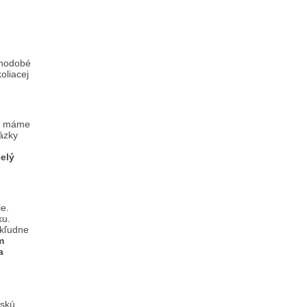
dlhodobé
oliacej
ch máme
ázky
elý
e.
ku.
 kľudne
m
a
nskú