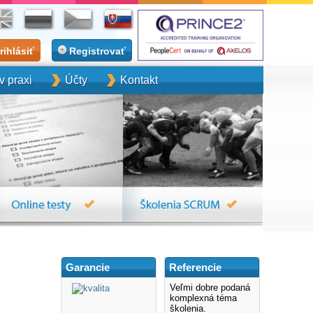
rihlásiť
Registrovať
 praxi
Účty
Kontakt
Garancie
Referencie
Veľmi dobre podaná
komplexná téma
školenia.