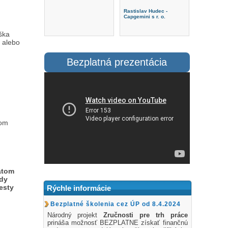
Rastislav Hudec -
Capgemini s r. o.
ška
 alebo
Bezplatná prezentácia
nom
kátom
ódy
esty
Rýchle informácie
Bezplatné školenia cez ÚP od 8.4.2024
Národný projekt
Zručnosti pre trh práce
prináša možnosť BEZPLATNE získať finančnú