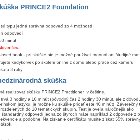
skúška PRINCE2 Foundation
 sú typu jedná správna odpoveď zo 4 možností
h odpovedí
60 minút
slovenčina
losed book - pri skúške nie je možné používať manuál ani študijné mat
ujete kedykoľvek po školení online z domu alebo práce cez kameru
fikátu 3 roky
medzinárodná skúška
né realizovať skúšku PRINCE2 Practitioner v češtine.
 trvá 3 hodiny a 10 minút (pôvodný čas 2 hodiny 30 minút, ale z dôvodu
erinskom jazyku, je možné ku skúške pridať ešte 40 minút). Záverečný 
rozdelených do 10 tématických skupín. Test je oveľa náročnejší ako
štandardný odpovedí jedna zo štyroch máte napríklad 2 odpovede z pi
sekvencie a podobne. Na získanie certifikátu musíte získať 55% správn
otázok.