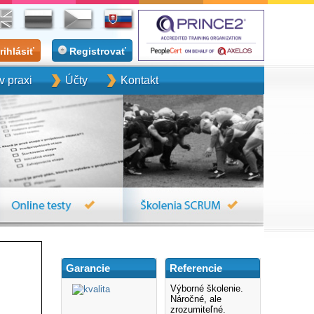
rihlásiť
Registrovať
 praxi
Účty
Kontakt
Garancie
Referencie
Výborné školenie.
Náročné, ale
zrozumiteľné.