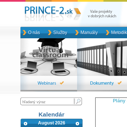
O nás
Služby
Manuály
Metodi
Plány 
Kalendár
August 2026