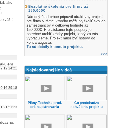
 tak ako
Bezplatné školenia pre firmy až
z
150.000€
yť
Národný úrad práce pripravil atraktívny projekt
e zvážiť
pre firmy v rámci ktorého môžu vyškoliť svojich
zamestnancov v celkovej hodnote až
150.000€. Pre získanie tejto podpory je
potrebné urobiť krátky projekt, ktorý za vás
vypracujeme. Projekt musí byť hotový do
konca augusta.
Tu sú detaily k tomuto projektu.
>>>
Ďakujem
9 12:24:21
Najsledovanejšie videá
0 16:29:18
Plány-Technika prod.
Čo predchádza
orient. plánovania
schváleniu projektu
1 21:51:23
edcasne.