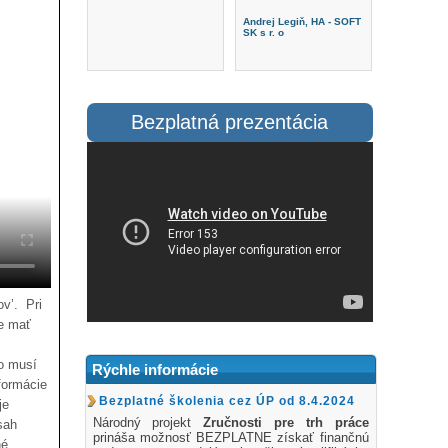
Andrej Legiň, HA - SOFT
SK s r. o
Bezplatná prezentácia
v’. Pri
de mať
čo musí
Rýchle informácie
formácie
Bezplatné školenia cez ÚP od 8.4.2024
je
Národný projekt
Zručnosti pre trh práce
sah
prináša možnosť BEZPLATNE získať finančnú
né.