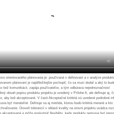
ovo orientovaného plánovania je používaná v definovaní a v analýze produkto
tovanom plánovaní je najdôležitejšie pochopiť, čo sa musí dodať a aký to bu
o tiež komunikácii, zapája používateľov, a tým odbúrava nejednoznačnosť
ný obsah popisu produktu projektu je uvedený v Prílohe A, ale definuje aj, 
eto, aby boli akceptované. V časti Akceptačné kritériá sú uvedené podrobné in
 musia byť merateľné. Definuje sa aj metóda, ktorou budú kritériá merané a kto 
vaľovanie. Úroveň tolerancií v oblasti kvality na úrovni projektu uvádza roz
de akceptovaná a môže poskytnúť flexibilitu, kedy produkty nemusia byť pres