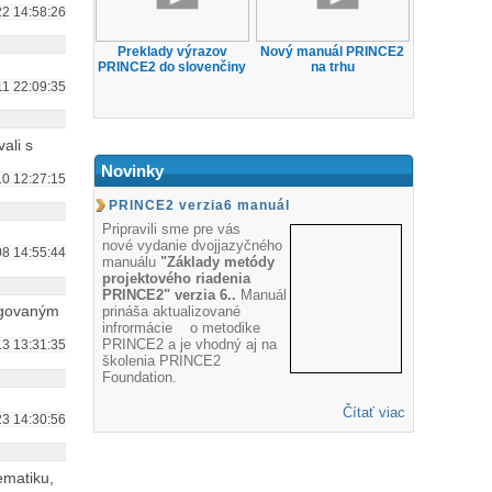
2 14:58:26
Preklady výrazov
Nový manuál PRINCE2
PRINCE2 do slovenčiny
na trhu
11 22:09:35
ali s
Novinky
0 12:27:15
PRINCE2 verzia6 manuál
Pripravili sme pre vás
nové vydanie dvojjazyčného
8 14:55:44
manuálu
"Základy metódy
projektového riadenia
PRINCE2" verzia 6..
Manuál
regovaným
prináša aktualizované
infrormácie o metodike
PRINCE2 a je vhodný aj na
3 13:31:35
školenia PRINCE2
Foundation.
Čítať viac
3 14:30:56
ematiku,