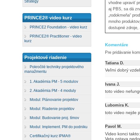
Strategy
vhodne upraviť p
aj PBS, sa dá zn
„rodokmeňa“ prod
PRINCE2® video kurz
mnoho produktov, 
PRINCE2 Foundation - video kurz
dostupné zdroje, 
PRINCE2® Practitioner - video
kurz
Komentáre
Pre pridávanie kome
Projektové riadenie
Tatiana D.
Pokročilé techniky projektového
Veľmi dobrý vzdel
manažmentu
1. Akadémia PM - 5 modulov
Ivana J.
2. Akadémia PM - 4 moduly
toto video nefung
Modul: Plánovanie projektov
Lubomira K.
Modul: Riadenie projektov
toto video nejde 
Modul: Budovanie proj. tímov
Pavol M.
Modul: Implement. PM do podniku
Video konci takto
Certifikačný kurz IPMA®
Veta ostava ned