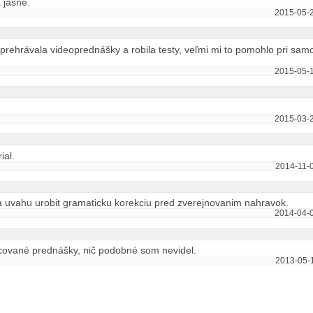
 jasné.
2015-05-2
prehrávala videoprednášky a robila testy, veľmi mi to pomohlo pri samo
2015-05-1
2015-03-2
ial.
2014-11-0
a uvahu urobit gramaticku korekciu pred zverejnovanim nahravok.
2014-04-0
cované prednášky, nič podobné som nevidel.
2013-05-1