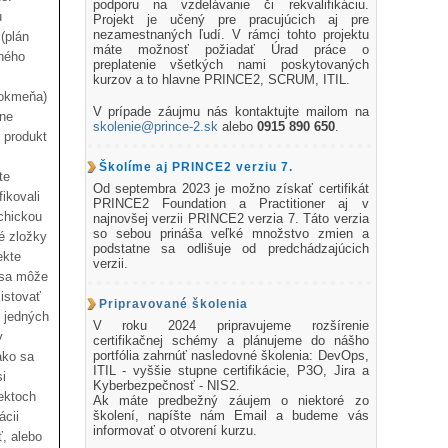
podporu na vzdelávanie či rekvalifikáciu.
u
Projekt je učený pre pracujúcich aj pre
nezamestnaných ľudí. V rámci tohto projektu
(plán
máte možnosť požiadať Úrad práce o
čného
preplatenie všetkých nami poskytovaných
kurzov a to hlavne PRINCE2, SCRUM, ITIL.
dokmeňa)
V prípade záujmu nás kontaktujte mailom na
ane
skolenie@prince-2.sk
alebo
0915 890 650
.
 produkt
Školíme aj PRINCE2 verziu 7.
te
Od septembra 2023 je možno získať certifikát
ikovali
PRINCE2 Foundation a Practitioner aj v
chickou
najnovšej verzii PRINCE2 verzia 7. Táto verzia
so sebou prináša veľké množstvo zmien a
é zložky
podstatne sa odlišuje od predchádzajúcich
ekte
verzii.
 sa môže
istovať
Pripravované školenia
 jedných
V roku 2024 pripravujeme rozšírenie
y
certifikačnej schémy a plánujeme do nášho
portfólia zahrnúť nasledovné školenia: DevOps,
ako sa
ITIL - vyššie stupne certifikácie, P3O, Jira a
i
Kyberbezpečnosť - NIS2.
ektoch
Ak máte predbežný záujem o niektoré zo
školení, napíšte nám Email a budeme vás
ácii
informovať o otvorení kurzu.
ť, alebo