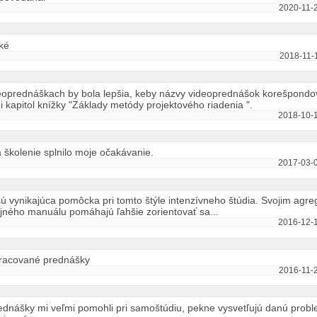
2020-11-2
ké
2018-11-
deoprednáškach by bola lepšia, keby názvy videoprednášok korešpondov
apitol knížky "Základy metódy projektového riadenia ".
2018-10-1
školenie splnilo moje očakávanie.
2017-03-0
ú vynikajúca pomôcka pri tomto štýle intenzívneho štúdia. Svojim ag
jného manuálu pomáhajú ľahšie zorientovať sa...
2016-12-1
pracované prednášky
2016-11-2
dnášky mi veľmi pomohli pri samoštúdiu, pekne vysvetľujú danú probl