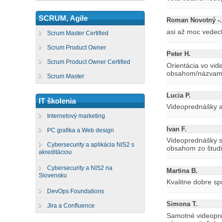
SCRUM, Agile
Roman Novotný -.
asi až moc vedec
Scrum Master Certified
Scrum Product Owner
Peter H.
Scrum Product Owner Certified
Orientácia vo vi
obsahom/názvami k
Scrum Master
Lucia P.
IT školenia
Videoprednášky a 
Internetový marketing
Ivan F.
PC grafika a Web design
Videoprednášky s
Cybersecurity a aplikácia NIS2 s
obsahom zo študi
akreditáciou
Cybersecurity a NIS2 na
Martina B.
Slovensku
Kvalitne dobre s
DevOps Foundations
Simona T.
Jira a Confluence
Samotné videopre