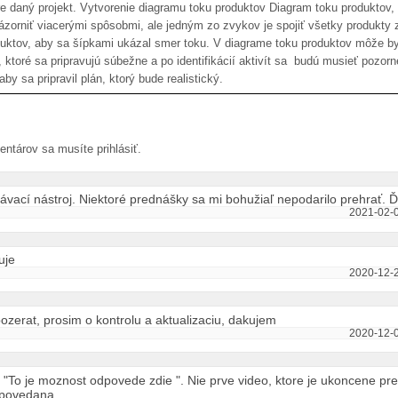
re daný projekt. Vytvorenie diagramu toku produktov Diagram toku produktov,
ázorniť viacerými spôsobmi, ale jedným zo zvykov je spojiť všetky produkty 
uktov, aby sa šípkami ukázal smer toku. V diagrame toku produktov môže b
ktoré sa pripravujú súbežne a po identifikácií aktivít sa budú musieť pozorn
aby sa pripravil plán, ktorý bude realistický.
ntárov sa musíte prihlásiť.
ávací nástroj. Niektoré prednášky sa mi bohužiaľ nepodarilo prehrať. 
2021-02-0
uje
2020-12-2
pozerat, prosim o kontrolu a aktualizaciu, dakujem
2020-12-0
: "To je moznost odpovede zdie ". Nie prve video, ktore je ukoncene pr
opovedana.