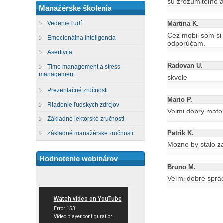
sú zrozumiteľné a
Manažérske školenia
Vedenie ľudí
Martina K.
Cez mobil som si 
Emocionálna inteligencia
odporúčam.
Asertivita
Radovan U.
Time management a stress
management
skvele
Prezentačné zručnosti
Mario P.
Riadenie ľudských zdrojov
Velmi dobry mater
Základné lektorské zručnosti
Patrik K.
Základné manažérske zručnosti
Mozno by stalo z
Hodnotenie webinárov
Bruno M.
Veľmi dobre spra