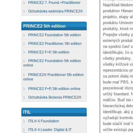
PRINCE2 7. Found.+Practitioner
Napríklad bledomo
produktov Hierarc
Ochutnávka webinára PRINCE2®
projektu, etapy a
produktu Umiestni
PRINCE2 5th edition
produkty, ktoré m
Prepojte všetky 
PRINCE2 Foundation 5th edition
externých produk
PRINCE2 Practitioner, 5th edition
na spodnú časť st
identifikujte, čo
PRINCE2 F+P, 5th edition
všetky produkty, 
PRINCE2 Foundation 5th edition
všetky krížové v
online
reprezentáciou pr
PRINCE2® Practitioner 5th edition
sa potom ďalej ro
online
bude mať PBS, kt
prezentovať rôzny
PRINCE2 F+P, 5th edition online
určitý štandard.
Ochutnávka školenia PRINCE2®
rodičov. Buď nie 
hierarchickej de
identifikuje, aký
ITIL
vyžadujú kontrol
ITIL® 4 Foundation
bude stačiť mať l
určite existujú p
ITIL® 4 Leader: Digital & IT