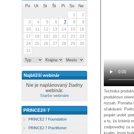
Po
Ut
St
Št
Pi
So
Ne
1
2
3
4
5
6
7
8
9
10
11
12
13
14
15
16
17
18
19
20
21
22
23
24
25
26
27
28
29
30
31
Najbližší webinár
Nie je naplánovaný žiadny
webinár.
Technika produkt
Staršie webináre
produktovo orien
rozsah. Pomáha t
očakávaní. Podrob
PRINCE2® 7
projekt urobiť pr
PRINCE2 7 Foundation
a to, že kritériá
zodpovedný za sch
PRINCE2 7 Practitioner
kvality, ktorá bu