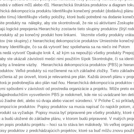
drá v odtieni m01 alebo r01. Hierarchická štruktúra produktov a diagram tok
hická dekompozícia produktu Identifikujte konečený produkt (dodávku) plánu 
lebo tímu) Identifikujte všetky položky, ktoré budú potrebné na dodanie kone
te produkty na nálepky, aby ste skontrolovali, že nie sú aktivitami Zoskupte
ajú logické prepojenia Hierarchicky zostavte tieto skupiny produktov (štýl ro
produkty až po konečný produkt hore linkami. Vezmite všetky produkty vrát
tov (nie skupiny) z hierarchickej dekompozície produktov Umiestnite konečný
rany Identifikujte, čo sa dá vytvoriť bez spoliehania sa na niečo iné Potom
 sa nedá vytvoriť Opakujte krok 4, až kým sa nepoužijú všetky produkty Prepoj
aby ste ukázali závislosti medzi nimi použitím šípok Skontrolujte, či sa identif
äzby a lineárne väzby. Hierarchická dekompozícia produktov (PBS) je hierar
oduktov. Veľké produkty sú rozčlenené na ich základné zložky. Tieto základn
zčlenia až po úroveň, ktorá je relevantná pre plán. Každá úroveň plánu v proj
orá je podrobnejšia ako plán nad ňou. Hierarchická dekompozícia produktov
mi spôsobmi v závislosti od prostredia organizácie a projektu. Môže preto ex
 Najjednoduchším vysvetlením PBS je rodokmeň, kde nie sú uvádzané len deti
sú žiadne deti, alebo sú dvaja alebo viacerí súrodenci. V Prílohe C sú príklad
kompozície produktov. Popisy produktov sa musia napísať čo najskôr potom, 
 produkt sa vyžaduje. Popisy musia byť pripravené pre všetky produkty, ktoré s
u a budú uložené do základne plánu, v ktorom budú pripravené. V malých proj
en popis produktu projektu – hoci sa to stáva len málokedy. Vo veľkej organiz
opisy produktov z predchádzajúcich projektov, ktoré sa buď môžu znovu použi