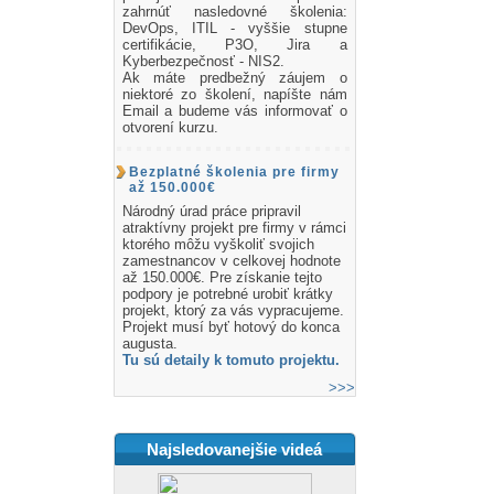
zahrnúť nasledovné školenia:
DevOps, ITIL - vyššie stupne
certifikácie, P3O, Jira a
Kyberbezpečnosť - NIS2.
Ak máte predbežný záujem o
niektoré zo školení, napíšte nám
Email a budeme vás informovať o
otvorení kurzu.
Bezplatné školenia pre firmy
až 150.000€
Národný úrad práce pripravil
atraktívny projekt pre firmy v rámci
ktorého môžu vyškoliť svojich
zamestnancov v celkovej hodnote
až 150.000€. Pre získanie tejto
podpory je potrebné urobiť krátky
projekt, ktorý za vás vypracujeme.
Projekt musí byť hotový do konca
augusta.
Tu sú detaily k tomuto projektu.
>>>
Najsledovanejšie videá