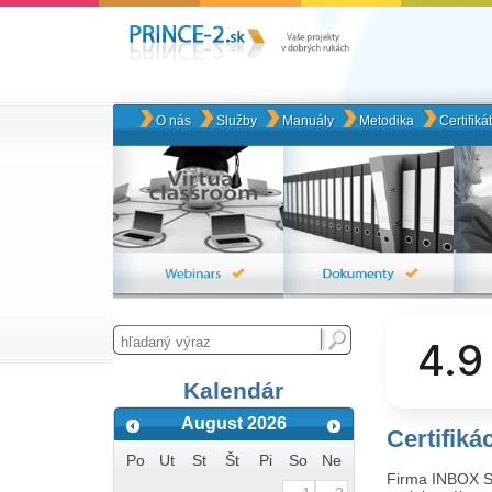
O nás
Služby
Manuály
Metodika
Certifiká
4.9
Kalendár
August 2026
Certifik
Po
Ut
St
Št
Pi
So
Ne
Firma INBOX SK