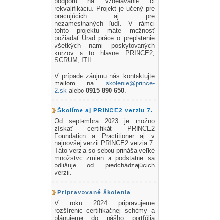
podporu na vzdelávanie či
rekvalifikáciu. Projekt je učený pre
pracujúcich aj pre
nezamestnaných ľudí. V rámci
tohto projektu máte možnosť
požiadať Úrad práce o preplatenie
všetkých nami poskytovaných
kurzov a to hlavne PRINCE2,
SCRUM, ITIL.
V prípade záujmu nás kontaktujte
mailom na
skolenie@prince-
2.sk
alebo
0915 890 650
.
Školíme aj PRINCE2 verziu 7.
Od septembra 2023 je možno
získať certifikát PRINCE2
Foundation a Practitioner aj v
najnovšej verzii PRINCE2 verzia 7.
Táto verzia so sebou prináša veľké
množstvo zmien a podstatne sa
odlišuje od predchádzajúcich
verzii.
Pripravované školenia
V roku 2024 pripravujeme
rozšírenie certifikačnej schémy a
plánujeme do nášho portfólia