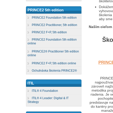
školiteľo
Dokážeme
PRINCE2 5th edition
vyhovova
školenia
PRINCE2 Foundation 5th edition
aby sme 
PRINCE2 Practitioner, 5th edition
Naším cieľom 
PRINCE2 F+P, 5th edition
Škol
PRINCE2 Foundation 5th edition
online
PRINCE2® Practitioner 5th edition
online
PRINC
PRINCE2 F+P, 5th edition online
Ochutnávka školenia PRINCE2®
PRINCE
najpoužívan
ITIL
zároveň najži
metodika pro
ITIL® 4 Foundation
riadenia. Je v
ITIL® 4 Leader: Digital & IT
pochopite
Strategy
predstavuje naj
do kariéry pr
manažé