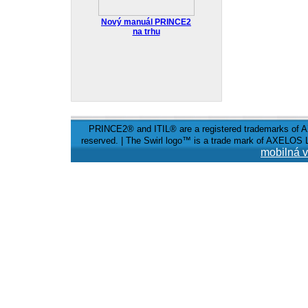
Nový manuál PRINCE2
na trhu
PRINCE2® and ITIL® are a registered trademarks of A
reserved. | The Swirl logo™ is a trade mark of AXELOS L
mobilná v