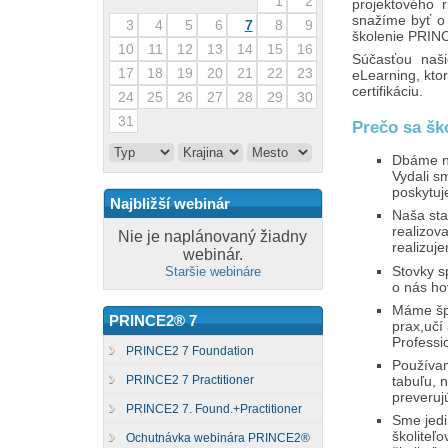
1
2
projektového 
snažíme byť o
3
4
5
6
7
8
9
školenie PRINC
10
11
12
13
14
15
16
Súčasťou naši
17
18
19
20
21
22
23
eLearning, ktor
certifikáciu.
24
25
26
27
28
29
30
31
Prečo sa šk
Dbáme na 
Vydali s
poskytuj
Najbližší webinár
Naša sta
realizov
Nie je naplánovaný žiadny
realizuj
webinár.
Stovky s
Staršie webináre
o nás ho
Máme špi
PRINCE2® 7
prax,učí
Professi
PRINCE2 7 Foundation
Používam
tabuľu, n
PRINCE2 7 Practitioner
preveruj
PRINCE2 7. Found.+Practitioner
Sme jedi
školiteľo
Ochutnávka webinára PRINCE2®