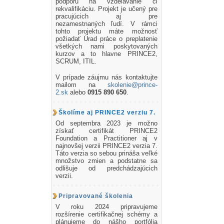
podporu na vzdelávanie či
rekvalifikáciu. Projekt je učený pre
pracujúcich aj pre
nezamestnaných ľudí. V rámci
tohto projektu máte možnosť
požiadať Úrad práce o preplatenie
všetkých nami poskytovaných
kurzov a to hlavne PRINCE2,
SCRUM, ITIL.
V prípade záujmu nás kontaktujte
mailom na
skolenie@prince-
2.sk
alebo
0915 890 650
.
Školíme aj PRINCE2 verziu 7.
Od septembra 2023 je možno
získať certifikát PRINCE2
Foundation a Practitioner aj v
najnovšej verzii PRINCE2 verzia 7.
Táto verzia so sebou prináša veľké
množstvo zmien a podstatne sa
odlišuje od predchádzajúcich
verzii.
Pripravované školenia
V roku 2024 pripravujeme
rozšírenie certifikačnej schémy a
plánujeme do nášho portfólia