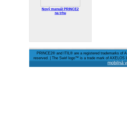
Nový manuál PRINCE2
na trhu
PRINCE2® and ITIL® are a registered trademarks of A
reserved. | The Swirl logo™ is a trade mark of AXELOS L
mobilná v