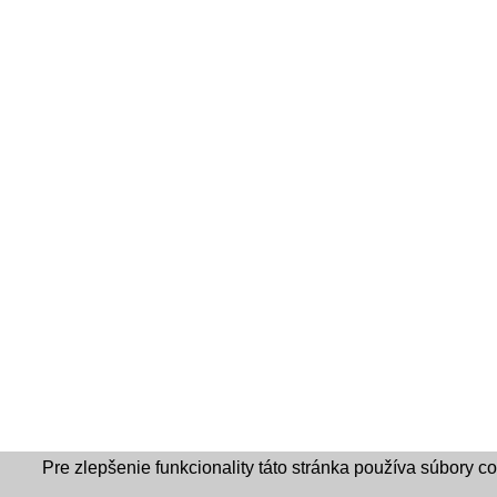
Pre zlepšenie funkcionality táto stránka používa súbory c