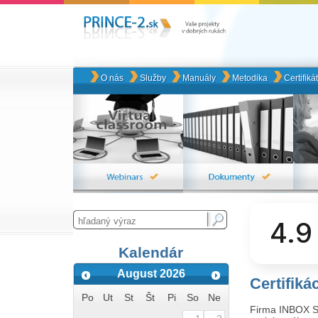
O nás
Služby
Manuály
Metodika
Certifiká
4.9
Kalendár
August 2026
Certifik
Po
Ut
St
Št
Pi
So
Ne
Firma INBOX SK