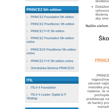
školiteľo
Dokážeme
PRINCE2 5th edition
vyhovova
školenia
PRINCE2 Foundation 5th edition
aby sme 
PRINCE2 Practitioner, 5th edition
Naším cieľom 
PRINCE2 F+P, 5th edition
Škol
PRINCE2 Foundation 5th edition
online
PRINCE2® Practitioner 5th edition
online
PRINC
PRINCE2 F+P, 5th edition online
Ochutnávka školenia PRINCE2®
PRINCE
najpoužívan
ITIL
zároveň najži
metodika pro
ITIL® 4 Foundation
riadenia. Je v
ITIL® 4 Leader: Digital & IT
pochopite
Strategy
predstavuje naj
do kariéry pr
manažé