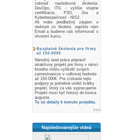
zahrnúť nasledovné školenia:
DevOps, ITIL - vyššie stupne
certifikácie, P3O, Jira a
Kyberbezpečnosť - NIS2.
Ak máte predbežný záujem o
niektoré zo školení, napíšte nám
Email a budeme vás informovať o
otvorení kurzu.
Bezplatné školenia pre firmy
až 150.000€
Národný úrad práce pripravil
atraktívny projekt pre firmy v rámci
ktorého môžu vyškoliť svojich
zamestnancov v celkovej hodnote
až 150.000€. Pre získanie tejto
podpory je potrebné urobiť krátky
projekt, ktorý za vás vypracujeme.
Projekt musí byť hotový do konca
augusta.
Tu sú detaily k tomuto projektu.
>>>
Najsledovanejšie videá