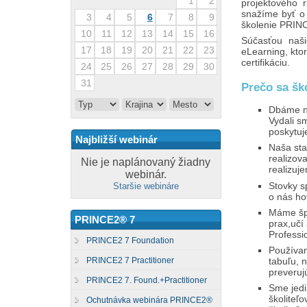
1
2
projektového 
snažíme byť o
3
4
5
6
7
8
9
školenie PRINC
10
11
12
13
14
15
16
Súčasťou naši
17
18
19
20
21
22
23
eLearning, ktor
certifikáciu.
24
25
26
27
28
29
30
31
Prečo sa šk
Dbáme na 
Vydali s
poskytuj
Najbližší webinár
Naša sta
realizov
Nie je naplánovaný žiadny
realizuj
webinár.
Stovky s
Staršie webináre
o nás ho
Máme špi
PRINCE2® 7
prax,učí
Professi
PRINCE2 7 Foundation
Používam
tabuľu, n
PRINCE2 7 Practitioner
preveruj
PRINCE2 7. Found.+Practitioner
Sme jedi
školiteľo
Ochutnávka webinára PRINCE2®