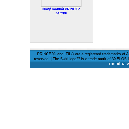
Nový manuál PRINCE2
na trhu
PRINCE2® and ITIL® are a registered trademarks of A
reserved. | The Swirl logo™ is a trade mark of AXELOS L
mobilná v