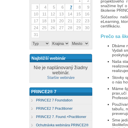
1
2
projektového 
snažíme byť o
3
4
5
6
7
8
9
školenie PRINC
10
11
12
13
14
15
16
Súčasťou naši
17
18
19
20
21
22
23
eLearning, ktor
certifikáciu.
24
25
26
27
28
29
30
31
Prečo sa šk
Dbáme na 
Vydali s
poskytuj
Najbližší webinár
Naša sta
realizov
Nie je naplánovaný žiadny
realizuj
webinár.
Stovky s
Staršie webináre
o nás ho
Máme špi
PRINCE2® 7
prax,učí
Professi
PRINCE2 7 Foundation
Používam
tabuľu, n
PRINCE2 7 Practitioner
preveruj
PRINCE2 7. Found.+Practitioner
Sme jedi
školiteľo
Ochutnávka webinára PRINCE2®