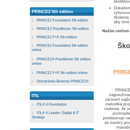
školiteľo
Dokážeme
PRINCE2 5th edition
vyhovova
školenia
PRINCE2 Foundation 5th edition
aby sme 
PRINCE2 Practitioner, 5th edition
Naším cieľom 
PRINCE2 F+P, 5th edition
Škol
PRINCE2 Foundation 5th edition
online
PRINCE2® Practitioner 5th edition
online
PRINC
PRINCE2 F+P, 5th edition online
Ochutnávka školenia PRINCE2®
PRINCE
najpoužívan
ITIL
zároveň najži
metodika pro
ITIL® 4 Foundation
riadenia. Je v
ITIL® 4 Leader: Digital & IT
pochopite
Strategy
predstavuje naj
do kariéry pr
manažé