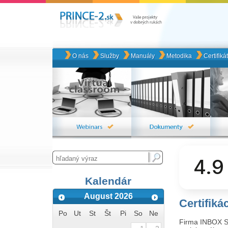
O nás
Služby
Manuály
Metodika
Certifiká
4.9
Kalendár
August 2026
Certifik
Po
Ut
St
Št
Pi
So
Ne
Firma INBOX SK