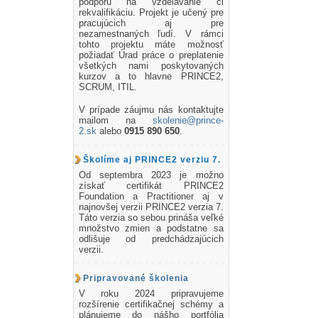
podporu na vzdelávanie či
rekvalifikáciu. Projekt je učený pre
pracujúcich aj pre
nezamestnaných ľudí. V rámci
tohto projektu máte možnosť
požiadať Úrad práce o preplatenie
všetkých nami poskytovaných
kurzov a to hlavne PRINCE2,
SCRUM, ITIL.
V prípade záujmu nás kontaktujte
mailom na
skolenie@prince-
2.sk
alebo
0915 890 650
.
Školíme aj PRINCE2 verziu 7.
Od septembra 2023 je možno
získať certifikát PRINCE2
Foundation a Practitioner aj v
najnovšej verzii PRINCE2 verzia 7.
Táto verzia so sebou prináša veľké
množstvo zmien a podstatne sa
odlišuje od predchádzajúcich
verzii.
Pripravované školenia
V roku 2024 pripravujeme
rozšírenie certifikačnej schémy a
plánujeme do nášho portfólia