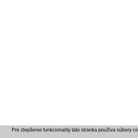
Pre zlepšenie funkcionality táto stránka používa súbory c