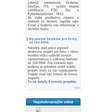
zahrnúť nasledovné školenia:
DevOps, ITIL - vyššie stupne
certifikácie, P3O, Jira a
Kyberbezpečnosť - NIS2.
Ak máte predbežný záujem o
niektoré zo školení, napíšte nám
Email a budeme vás informovať o
otvorení kurzu.
Bezplatné školenia pre firmy
až 150.000€
Národný úrad práce pripravil
atraktívny projekt pre firmy v rámci
ktorého môžu vyškoliť svojich
zamestnancov v celkovej hodnote
až 150.000€. Pre získanie tejto
podpory je potrebné urobiť krátky
projekt, ktorý za vás vypracujeme.
Projekt musí byť hotový do konca
augusta.
Tu sú detaily k tomuto projektu.
>>>
Najsledovanejšie videá